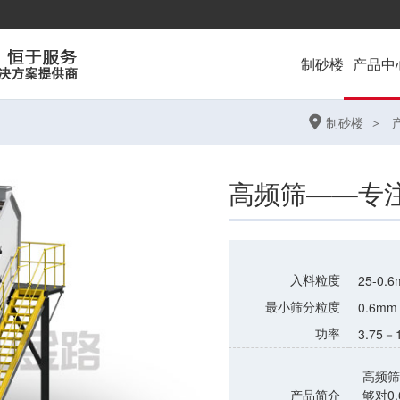
制砂楼
产品
中
制砂楼
高频筛——专
入料粒度
25-0.
最小筛分粒度
0.6mm
功率
3.75－
高频筛
产品简介
够对0