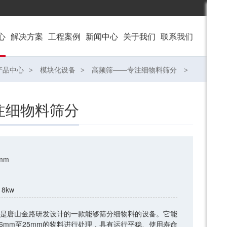
心
解决
方案
工程
案例
新闻
中心
关于
我们
联系
我们
产品中心
模块化设备
高频筛——专注细物料筛分
注细物料筛分
6mm
18kw
是唐山金路研发设计的一款能够筛分细物料的设备。它能
.6mm至25mm的物料进行处理，具有运行平稳、使用寿命